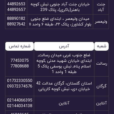
جنت
خیابان جنت آباد جنوبی نبش کوچه
44892653
آباد
باهنر(باکری)، پلاک 239
44892657
میدان ولیعصر ، ابتدای ضلع جنوبی
88890182
ولیعصر
بلوار کشاورز، پلاک ۲۲، طبقه ۶ واحد ۱۱
88927642
شعبه
آدرس
شماره تماس
ضلع جنوب غربی میدان رسالت,
ابتدای خیابان شهید مدنی ,کوچه
77453075
رسالت
اسلام پناه, نبش یوسفی پلاک 5
77808688
طبقه 1 واحد 1
01732330550
استان گلستان، گرگان عدالت 42
گرگان
09372374576
خیابان دی، نبش کوچه کاریابی
02144066395
آنلاین
آنلاین
02144034138