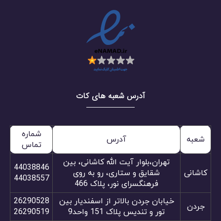
آدرس شعبه های کات
شماره
شعبه
آدرس
تماس
تهران،بلوار آیت الله کاشانی، بین
44038846
کاشانی
شقایق و ستاری، رو به روی
44038557
فرهنگسرای نور، پلاک 466
خیابان جردن بالاتر از اسفندیار بین
26290528
جردن
تور و تندیس پلاک 151 واحد9
26290519