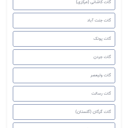
گات کاشانی (مرکزی)
گات جنت آباد
گات پونک
گات جردن
گات ولیعصر
گات رسالت
گات گرگان (گلستان)