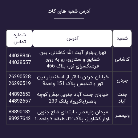
آدرس شعبه های کات
شماره
شعبه
آدرس
تماس
تهران،بلوار آیت الله کاشانی، بین
44038846
کاشانی
شقایق و ستاری، رو به روی
44038557
فرهنگسرای نور، پلاک 466
خیابان جردن بالاتر از اسفندیار بین
26290528
جردن
تور و تندیس پلاک 151 واحد9
26290519
جنت
خیابان جنت آباد جنوبی نبش کوچه
44892653
آباد
باهنر(باکری)، پلاک 239
44892657
میدان ولیعصر ، ابتدای ضلع جنوبی
88890182
ولیعصر
بلوار کشاورز، پلاک ۲۲، طبقه ۶ واحد ۱۱
88927642