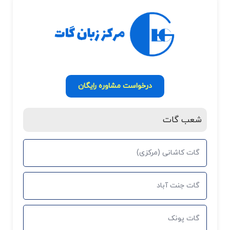
درخواست مشاوره رایگان
شعب گات
گات کاشانی (مرکزی)
گات جنت آباد
گات پونک