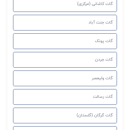
گات کاشانی (مرکزی)
گات جنت آباد
گات پونک
گات جردن
گات ولیعصر
گات رسالت
گات گرگان (گلستان)