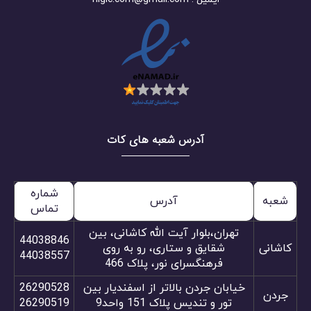
آدرس شعبه های کات
شماره
شعبه
آدرس
تماس
تهران،بلوار آیت الله کاشانی، بین
44038846
کاشانی
شقایق و ستاری، رو به روی
44038557
فرهنگسرای نور، پلاک 466
خیابان جردن بالاتر از اسفندیار بین
26290528
جردن
تور و تندیس پلاک 151 واحد9
26290519