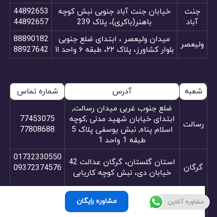
جنت
خیابان جنت آباد جنوبی نبش کوچه
44892653
آباد
باهنر(باکری)، پلاک 239
44892657
میدان ولیعصر ، ابتدای ضلع جنوبی
88890182
ولیعصر
بلوار کشاورز، پلاک ۲۲، طبقه ۶ واحد ۱۱
88927642
شعبه
آدرس
شماره تماس
ضلع جنوب غربی میدان رسالت,
ابتدای خیابان شهید مدنی ,کوچه
77453075
رسالت
اسلام پناه, نبش یوسفی پلاک 5
77808688
طبقه 1 واحد 1
01732330550
استان گلستان، گرگان عدالت 42
گرگان
09372374576
خیابان دی، نبش کوچه کاریابی
02144066395
آنلاین
آنلاین
مشاوره رایگان
مشاوره آنلاین
02144034138