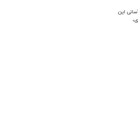
آسانی این
ی،