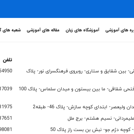
ره های آموزشی
آموزشگاه های زبان
مقاله های آموزشی
شعبه های گ
تلفن
نی- بین شقایق و ستاری- روبروی فرهنگسرای نور- پلاک
54950
فتحی شقاقی- ما بین بیستون و میدان سلماس- پلاک 100
17039
لیعصر- ابتدای کوچه سازش- پلاک 46- طبقه2
31975
علیمردانی- نسیم هشتم- برج ملل
37651
- کوچه دژم جو- نبش بن بست راز پلاک 50
98081