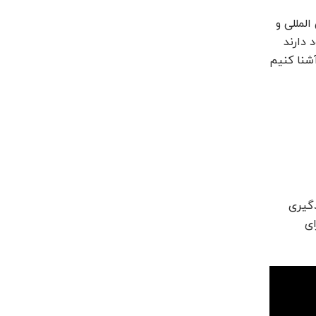
لمللی و
 دارند
آشنا کنیم
دگیری
ای