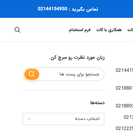
تماس بگیرید : 02144154950
ات
همکاری با گات
فرم استخدام
زبان مورد نظرت رو سرچ کن
021441
021880
دسته‌ها
021889
021
021222