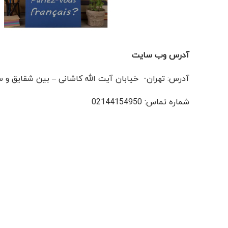
آدرس وب سایت
آدرس: تهران- خیابان آیت الله کاشانی – بین شقایق و ستا
شماره تماس: 02144154950