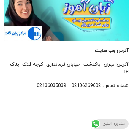
آدرس وب سایت
آدرس: تهران- پاکدشت- خیابان فرمانداری- کوچه فدک- پلاک
18
شماره تماس: 02136269602 – 02136035839
مشاوره آنلاین