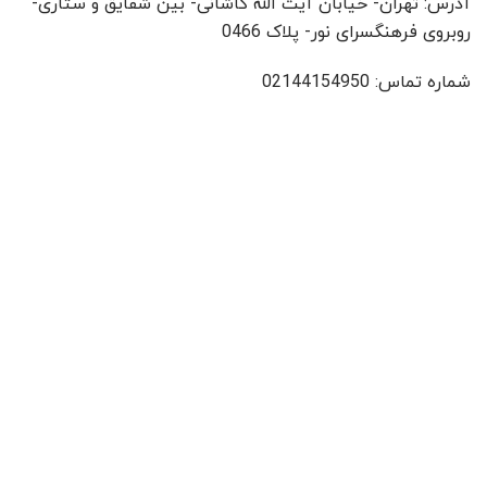
آدرس: تهران- خیابان آیت الله کاشانی- بین شقایق و ستاری-
روبروی فرهنگسرای نور- پلاک 0466
شماره تماس: 02144154950