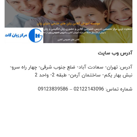
آدرس وب سایت
آدرس: تهران- سعادت آباد- ضلع جنوب شرقی- چهار راه سرو-
نبش بهار یکم- ساختمان آرمن- طبقه 2- واحد 2
شماره تماس: 02122143096 – 09123839586