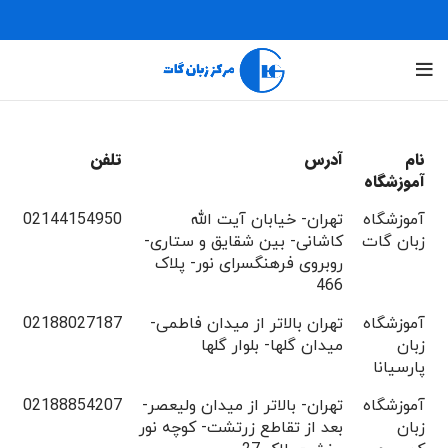
نام
آدرس
تلفن
آموزشگاه
آموزشگاه
تهران- خیابان آیت الله
02144154950
زبان گات
کاشانی- بین شقایق و ستاری-
روبروی فرهنگسرای نور- پلاک
466
آموزشگاه
تهران بالاتر از میدان فاطمی-
02188027187
زبان
میدان گلها- بلوار گلها
پارسیانا
آموزشگاه
تهران- بالاتر از میدان ولیعصر-
02188854207
زبان
بعد از تقاطع زرتشت- کوچه نور