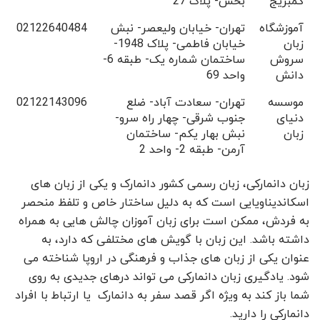
کمبریج
بخش- پلاک 27
آموزشگاه
تهران- خیابان ولیعصر- نبش
02122640484
زبان
خیابان فاطمی- پلاک 1948-
سروش
ساختمان شماره یک- طبقه 6-
دانش
واحد 69
موسسه
تهران- سعادت آباد- ضلع
02122143096
دنیای
جنوب شرقی- چهار راه سرو-
زبان
نبش بهار یکم- ساختمان
آرمن- طبقه 2- واحد 2
زبان دانمارکی، زبان رسمی کشور دانمارک و یکی از زبان های
اسکاندیناویایی است که به دلیل ساختار خاص و تلفظ منحصر
به فردش، ممکن است برای زبان آموزان چالش هایی به همراه
داشته باشد. این زبان با گویش های مختلفی که دارد، به
عنوان یکی از زبان های جذاب و فرهنگی در اروپا شناخته می
شود. یادگیری زبان دانمارکی می تواند درهای جدیدی به روی
شما باز کند به ویژه اگر قصد سفر به دانمارک یا ارتباط با افراد
دانمارکی را دارید.