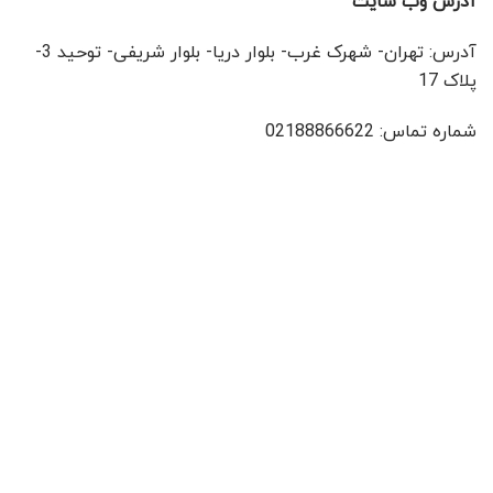
آدرس وب سایت
آدرس: تهران- شهرک غرب- بلوار دریا- بلوار شریفی- توحید 3-
پلاک 17
شماره تماس: 02188866622