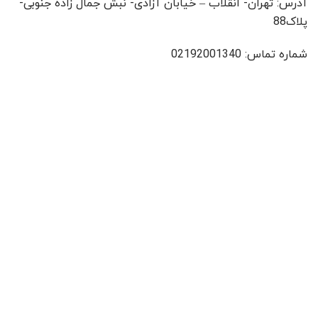
آدرس: تهران- انقلاب – خیابان آزادی- نبش جمال زاده جنوبی-
پلاک88
شماره تماس: 02192001340