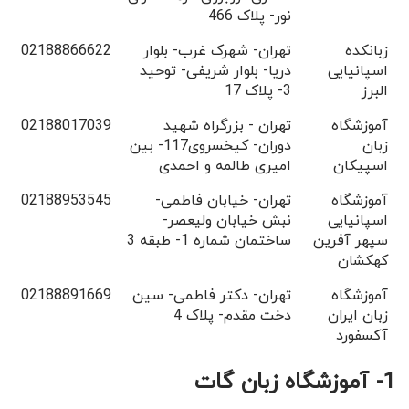
نور- پلاک 466
زبانکده
تهران- شهرک غرب- بلوار
02188866622
اسپانیایی
دریا- بلوار شریفی- توحید
البرز
3- پلاک 17
آموزشگاه
تهران - بزرگراه شهید
02188017039
زبان
دوران- کیخسروی117- بین
اسپیکان
امیری طالمه و احمدی
آموزشگاه
تهران- خیابان فاطمی-
02188953545
اسپانیایی
نبش خیابان ولیعصر-
سپهر آفرین
ساختمان شماره 1- طبقه 3
کهکشان
آموزشگاه
تهران- دکتر فاطمی- سین
02188891669
زبان ایران
دخت مقدم- پلاک 4
آکسفورد
1- آموزشگاه زبان گات