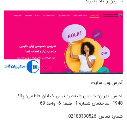
شیرین را یاد بگیرند.
آدرس وب سایت
آدرس: تهران- خیابان ولیعصر- نبش خیابان فاطمی- پلاک
1948- ساختمان شماره 1- طبقه 6- واحد 69
شماره تماس: 02188330526